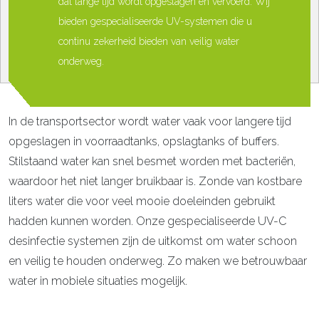
dat lange tijd wordt opgeslagen en vervoerd. Wij
bieden gespecialiseerde UV-systemen die u
continu zekerheid bieden van veilig water
onderweg.
In de transportsector wordt water vaak voor langere tijd
opgeslagen in voorraadtanks, opslagtanks of buffers.
Stilstaand water kan snel besmet worden met bacteriën,
waardoor het niet langer bruikbaar is. Zonde van kostbare
liters water die voor veel mooie doeleinden gebruikt
hadden kunnen worden. Onze gespecialiseerde UV-C
desinfectie systemen zijn de uitkomst om water schoon
en veilig te houden onderweg. Zo maken we betrouwbaar
water in mobiele situaties mogelijk.