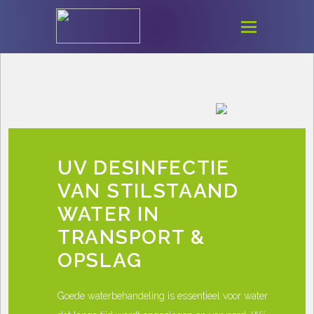
UV DESINFECTIE
VAN STILSTAAND
WATER IN
TRANSPORT &
OPSLAG
Goede waterbehandeling is essentieel voor water