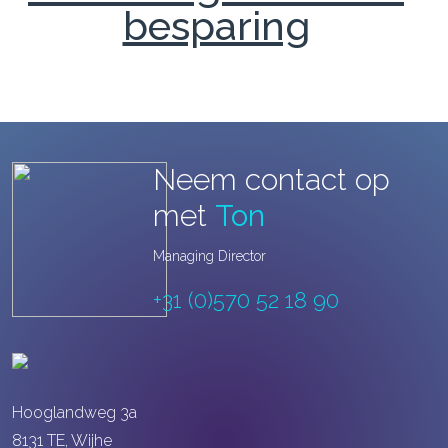
besparing
Neem contact op
met
Ton
Managing Director
+31 (0)570 52 18 90
Hooglandweg 3a
8131 TE, Wijhe