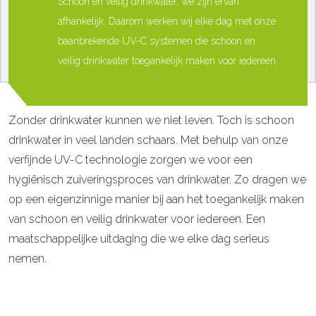
Schoon en veilig drinkwater, we zijn ervan
afhankelijk. Daarom werken wij elke dag met onze
baanbrekende UV-C systemen die schoon en
veilig drinkwater toegankelijk maken voor iedereen.
Zonder drinkwater kunnen we niet leven. Toch is schoon
drinkwater in veel landen schaars. Met behulp van onze
verfijnde UV-C technologie zorgen we voor een
hygiënisch zuiveringsproces van drinkwater. Zo dragen we
op een eigenzinnige manier bij aan het toegankelijk maken
van schoon en veilig drinkwater voor iedereen. Een
maatschappelijke uitdaging die we elke dag serieus
nemen.