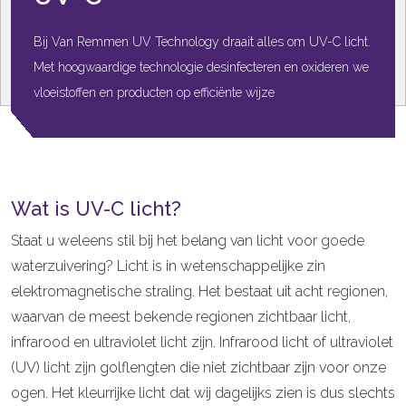
Bij Van Remmen UV Technology draait alles om UV-C licht.
Met hoogwaardige technologie desinfecteren en oxideren we
vloeistoffen en producten op efficiënte wijze
Wat is UV-C licht?
Staat u weleens stil bij het belang van licht voor goede
waterzuivering? Licht is in wetenschappelijke zin
elektromagnetische straling. Het bestaat uit acht regionen,
waarvan de meest bekende regionen zichtbaar licht,
infrarood en ultraviolet licht zijn. Infrarood licht of ultraviolet
(UV) licht zijn golflengten die niet zichtbaar zijn voor onze
ogen. Het kleurrijke licht dat wij dagelijks zien is dus slechts