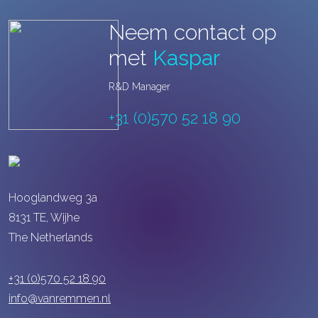
Neem contact op
met
Kaspar
R&D Manager
+31 (0)570 52 18 90
Hooglandweg 3a
8131 TE, Wijhe
The Netherlands
Clara
Remon
+31 (0)570 52 18 90
info@vanremmen.nl
+31 (0)570 52