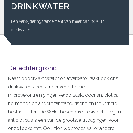
DRINKWATER
Een verwijderingsrendement van meer dan 90% uit
drinkwater.
De achtergrond
Naast oppervlaktewater en afvalwater raakt ook ons
drinkwater steeds meer vervuild met
microverontreinigingen veroorzaakt door antibiotica,
hormonen en andere farmaceutische en industriële
bestanddelen. De WHO beschouwt resistentie tegen
antibiotica als een van de grootste uitdagingen voor
onze toekomst. Ook zien we steeds vaker andere